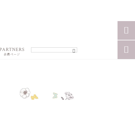


PARTNERS
会員ページ