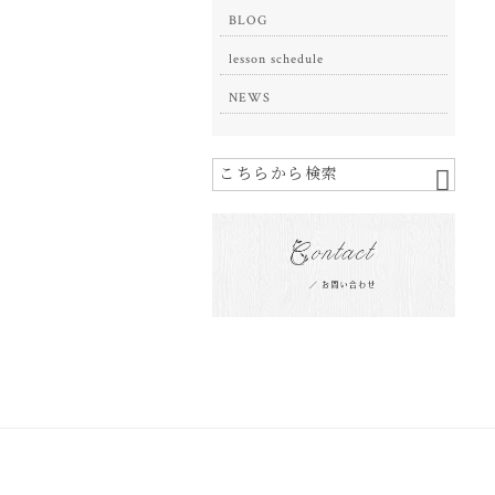
BLOG
lesson schedule
NEWS