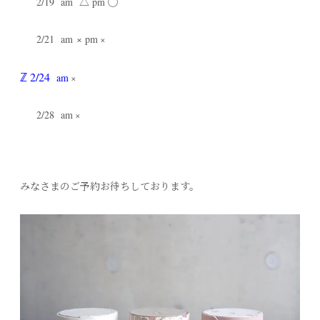
2/19 am
pm
△
◯
2/21 am
× pm
×
ℤ
2/24
am
×
2/28 am
×
みなさまのご予約お待ちしております。