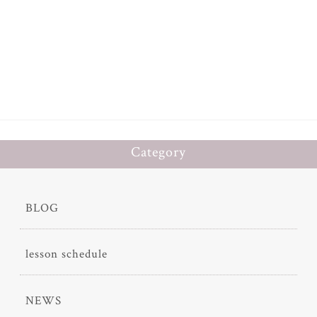
ce
wi
有
bo
tt
ok
er
Category
BLOG
lesson schedule
NEWS