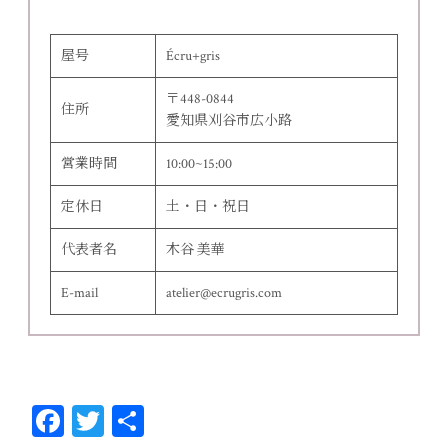
屋号
Écru+gris
〒448-0844
住所
愛知県刈谷市広小路
営業時間
10:00~15:00
定休日
土・日・祝日
代表者名
木谷 美華
E-mail
atelier@ecrugris.com
Fa
T
共