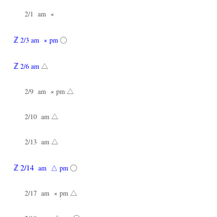
2/1 am ×
ℤ
2/3 am × pm
◯
ℤ
2/6 am
△
2/9 am
× pm
△
2/10 am
△
2/13 am
△
ℤ
2/14
am
△
pm
◯
2/17 am × pm
△